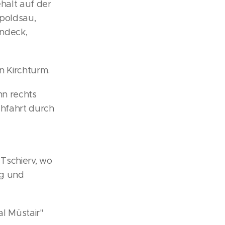
ehalt auf der
epoldsau,
andeck,
 Kirchturm.
nn rechts
chfahrt durch
 Tschierv, wo
ng und
al Müstair"