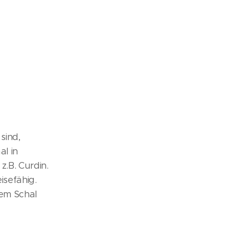
sind,
al in
z.B. Curdin.
isefähig.
inem Schal