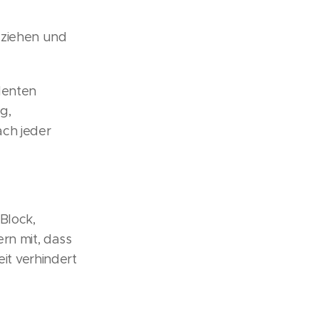
eziehen und
denten
g,
ach jeder
Block,
rn mit, dass
t verhindert