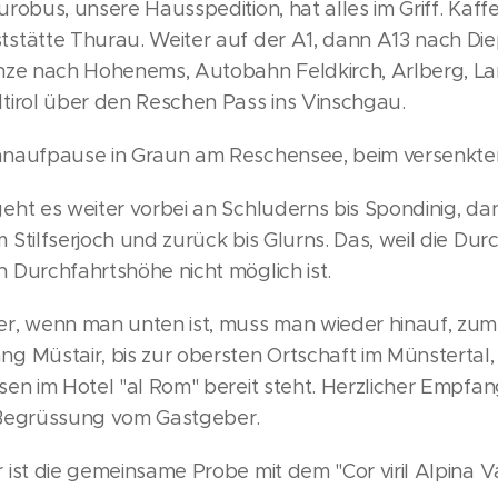
robus, unsere Hausspedition, hat alles im Griff. Kaff
stätte Thurau. Weiter auf der A1, dann A13 nach Di
nze nach Hohenems, Autobahn Feldkirch, Arlberg, L
tirol über den Reschen Pass ins Vinschgau.
naufpause in Graun am Reschensee, beim versenkten
eht es weiter vorbei an Schluderns bis Spondinig, da
Stilfserjoch und zurück bis Glurns. Das, weil die Dur
 Durchfahrtshöhe nicht möglich ist.
r, wenn man unten ist, muss man wieder hinauf, zum
g Müstair, bis zur obersten Ortschaft im Münstertal,
sen im Hotel "al Rom" bereit steht. Herzlicher Empfa
 Begrüssung vom Gastgeber.
ist die gemeinsame Probe mit dem "Cor viril Alpina V