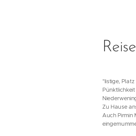
Reise
"Iistige, Pla
Pünktlichkei
Niederwening
Zu Hause ans 
Auch Pirmin M
eingemummel