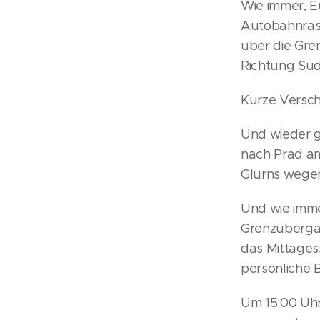
Wie immer, Eu
Autobahnrast
über die Gre
Richtung Süd
Kurze Versch
Und wieder g
nach Prad am 
Glurns wegen
Und wie imme
Grenzübergan
das Mittages
persönliche
Um 15:00 Uhr 